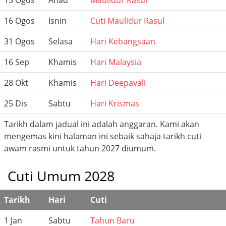
15 Ogos
Ahad
Maulidur Rasul
16 Ogos
Isnin
Cuti Maulidur Rasul
31 Ogos
Selasa
Hari Kebangsaan
16 Sep
Khamis
Hari Malaysia
28 Okt
Khamis
Hari Deepavali
25 Dis
Sabtu
Hari Krismas
Tarikh dalam jadual ini adalah anggaran. Kami akan
mengemas kini halaman ini sebaik sahaja tarikh cuti
awam rasmi untuk tahun 2027 diumum.
Cuti Umum 2028
Tarikh
Hari
Cuti
1 Jan
Sabtu
Tahun Baru