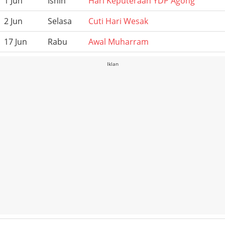
1 Jun
Isnin
Hari Keputeraan YDP Agong
2 Jun
Selasa
Cuti Hari Wesak
17 Jun
Rabu
Awal Muharram
Iklan