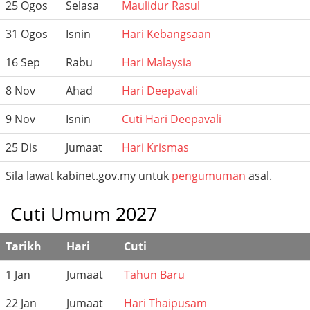
25 Ogos
Selasa
Maulidur Rasul
31 Ogos
Isnin
Hari Kebangsaan
16 Sep
Rabu
Hari Malaysia
8 Nov
Ahad
Hari Deepavali
9 Nov
Isnin
Cuti Hari Deepavali
25 Dis
Jumaat
Hari Krismas
Sila lawat kabinet.gov.my untuk
pengumuman
asal.
Cuti Umum 2027
Tarikh
Hari
Cuti
1 Jan
Jumaat
Tahun Baru
22 Jan
Jumaat
Hari Thaipusam