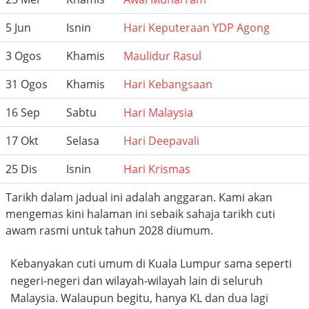
5 Jun
Isnin
Hari Keputeraan YDP Agong
3 Ogos
Khamis
Maulidur Rasul
31 Ogos
Khamis
Hari Kebangsaan
16 Sep
Sabtu
Hari Malaysia
17 Okt
Selasa
Hari Deepavali
25 Dis
Isnin
Hari Krismas
Tarikh dalam jadual ini adalah anggaran. Kami akan
mengemas kini halaman ini sebaik sahaja tarikh cuti
awam rasmi untuk tahun 2028 diumum.
Kebanyakan cuti umum di Kuala Lumpur sama seperti
negeri-negeri dan wilayah-wilayah lain di seluruh
Malaysia. Walaupun begitu, hanya KL dan dua lagi