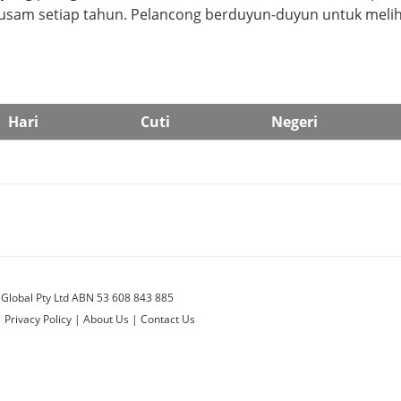
pusam setiap tahun. Pelancong berduyun-duyun untuk meli
Hari
Cuti
Negeri
 Global Pty Ltd ABN 53 608 843 885
|
Privacy Policy
|
About Us
|
Contact Us