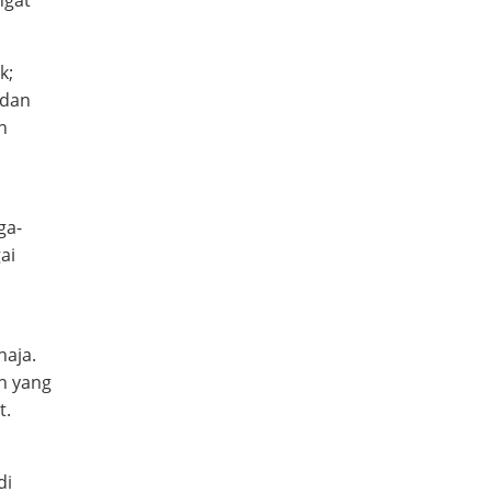
k;
 dan
n
ga-
ai
haja.
ah yang
t.
di