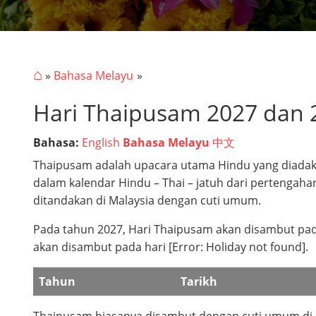
⌂
»
Bahasa Melayu
Hari Thaipusam 2027 dan 
Bahasa:
English
Bahasa Melayu
中文
Thaipusam adalah upacara utama Hindu yang diadak
dalam kalendar Hindu – Thai – jatuh dari pertengaha
ditandakan di Malaysia dengan cuti umum.
Pada tahun 2027, Hari Thaipusam akan disambut pada h
akan disambut pada hari [Error: Holiday not found].
Tahun
Tarikh
Thaipusam biasanya disambut dengan cuti umum di Ku