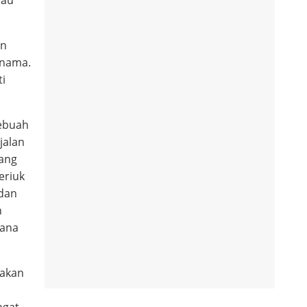
an
rnama.
i
sebuah
jalan
yang
eriuk
 dan
h
mana
 akan
ngat