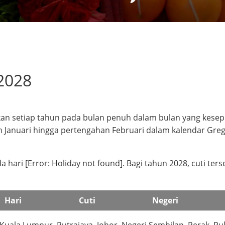
2028
an setiap tahun pada bulan penuh dalam bulan yang kese
n Januari hingga pertengahan Februari dalam kalendar Greg
ari [Error: Holiday not found]. Bagi tahun 2028, cuti ters
Hari
Cuti
Negeri
ala Lumpur, Putrajaya, Johor, Negeri Sembilan, Perak, Pu