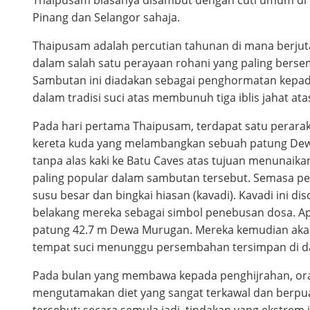
Pinang dan Selangor sahaja.
Thaipusam adalah percutian tahunan di mana berjut
dalam salah satu perayaan rohani yang paling berse
Sambutan ini diadakan sebagai penghormatan kepa
dalam tradisi suci atas membunuh tiga iblis jahat ata
Pada hari pertama Thaipusam, terdapat satu perarak
kereta kuda yang melambangkan sebuah patung Dewa
tanpa alas kaki ke Batu Caves atas tujuan menunaik
paling popular dalam sambutan tersebut. Semasa p
susu besar dan bingkai hiasan (kavadi). Kavadi ini di
belakang mereka sebagai simbol penebusan dosa. Ap
patung 42.7 m Dewa Murugan. Mereka kemudian akan
tempat suci menunggu persembahan tersimpan di da
Pada bulan yang membawa kepada penghijrahan, or
mengutamakan diet yang sangat terkawal dan berpu
tersebut; secara semula jadi, tindakan yang ekstrem