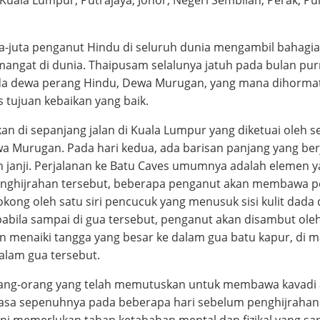
a-juta penganut Hindu di seluruh dunia mengambil bahagi
mangat di dunia. Thaipusam selalunya jatuh pada bulan pu
da dewa perang Hindu, Dewa Murugan, yang mana dihormat
s tujuan kebaikan yang baik.
an di sepanjang jalan di Kuala Lumpur yang diketuai oleh 
 Murugan. Pada hari kedua, ada barisan panjang yang ber
an janji. Perjalanan ke Batu Caves umumnya adalah elemen 
enghijrahan tersebut, beberapa penganut akan membawa p
sokong oleh satu siri pencucuk yang menusuk sisi kulit dada
abila sampai di gua tersebut, penganut akan disambut ole
 menaiki tangga yang besar ke dalam gua batu kapur, di 
lam gua tersebut.
ang-orang yang telah memutuskan untuk membawa kavadi
asa sepenuhnya pada beberapa hari sebelum penghijrahan
 ini memerlukan tahap ketabahan mental dan fizikal yang sa