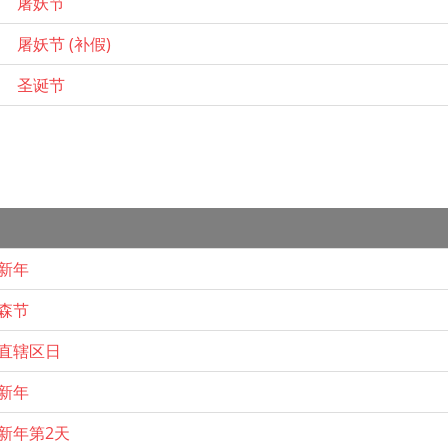
屠妖节
屠妖节 (补假)
圣诞节
新年
森节
直辖区日
新年
新年第2天