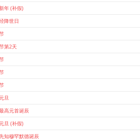
新年 (补假)
经降世日
节
节第2天
节
节
节
元旦
最高元首诞辰
元旦 (补假)
先知穆罕默德诞辰