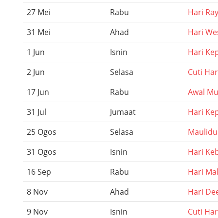
27 Mei
Rabu
Hari Ray
31 Mei
Ahad
Hari We
1 Jun
Isnin
Hari Ke
2 Jun
Selasa
Cuti Ha
17 Jun
Rabu
Awal M
31 Jul
Jumaat
Hari Ke
25 Ogos
Selasa
Maulidu
31 Ogos
Isnin
Hari Ke
16 Sep
Rabu
Hari Ma
8 Nov
Ahad
Hari De
9 Nov
Isnin
Cuti Har