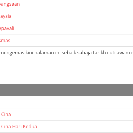
bangsaan
laysia
epavali
ismas
 mengemas kini halaman ini sebaik sahaja tarikh cuti awam 
 Cina
 Cina Hari Kedua