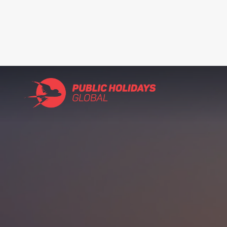
Search
for: