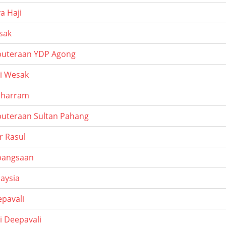
a Haji
sak
puteraan YDP Agong
ri Wesak
uharram
puteraan Sultan Pahang
r Rasul
bangsaan
laysia
epavali
i Deepavali