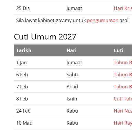
25 Dis
Jumaat
Hari Kr
Sila lawat kabinet.gov.my untuk
pengumuman
asal.
Cuti Umum 2027
Tarikh
Hari
Cuti
1 Jan
Jumaat
Tahun B
6 Feb
Sabtu
Tahun B
7 Feb
Ahad
Tahun B
8 Feb
Isnin
Cuti Ta
24 Feb
Rabu
Hari Nu
10 Mac
Rabu
Hari Raya