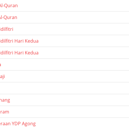
Al-Quran
Al-Quran
ilfitri
dilfitri Hari Kedua
dilfitri Hari Kedua
a
aji
ahang
rram
eraan YDP Agong