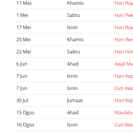
11 Mac
Khamis
Hari Ray
1 Mei
Sabtu
Hari Pek
17 Mei
Isnin
Hari Ray
20 Mei
Khamis
Hari We
22 Mei
Sabtu
Hari Ho
6 Jun
Ahad
Awal M
7 Jun
Isnin
Hari Ke
7 Jun
Isnin
Cuti Aw
30 Jul
Jumaat
Hari Ke
15 Ogos
Ahad
Maulidu
16 Ogos
Isnin
Cuti Mau