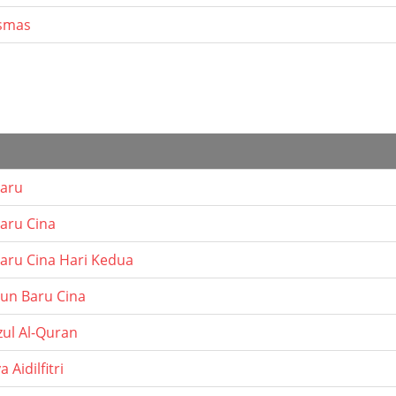
ismas
aru
aru Cina
aru Cina Hari Kedua
hun Baru Cina
zul Al-Quran
 Aidilfitri