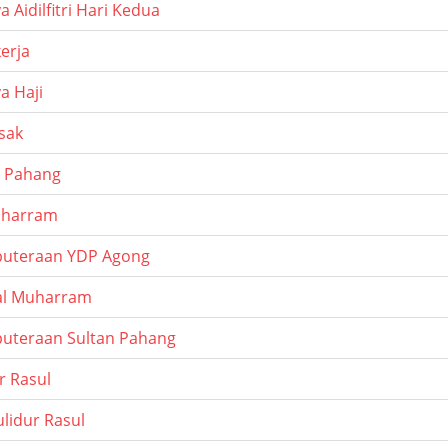
a Aidilfitri Hari Kedua
erja
a Haji
sak
l Pahang
uharram
puteraan YDP Agong
al Muharram
puteraan Sultan Pahang
r Rasul
lidur Rasul