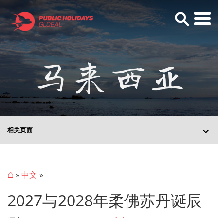
马来西亚
相关页面
⌂
»
中文
2027与2028年柔佛苏丹诞辰