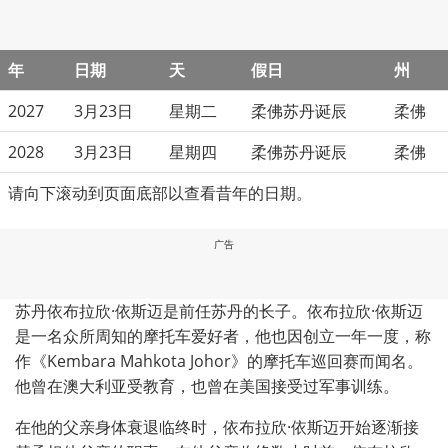
年
日期
天
假日
州
2027
3月23日
星期二
柔佛苏丹诞辰
柔佛
2028
3月23日
星期四
柔佛苏丹诞辰
柔佛
请向下滚动到页面底部以查看昔年的日期。
广告
苏丹依布拉欣·依斯迈是前任苏丹的长子。依布拉欣·依斯迈
是一名众所周知的摩托车爱好者，他也因创立一年一度，称
作《Kembara Mahkota Johor》的摩托车巡回赛而闻名。
他曾在澳大利亚受教育，也曾在美国接受过军事训练。
在他的父亲身体衰退临终时，依布拉欣·依斯迈开始逐渐接